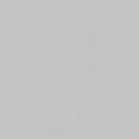
KONTAKT
NAVIGATION
Adresse: Beim
Impressum
Kloster Dohren
Datenschutz
29a, 21614
Cookie-
Buxtehude
Richtlinie (EU)
Telefon: +49 4161 866
AGB
504
Mobil: +49 152 567
044 21
E-Mail: mail@daniela-
ponath.de
Web: www.daniela-
ponath.de
© 2026 by Daniela Ponath. All Rights Reserved