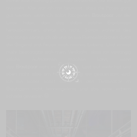
immer eine Haltung zueinander annehmen, die einfach gut
aussieht. Klar war ich mir bewusst, dass die Fotos ganz
gut werden, wenn ich solch fotogenes
Brautpaar
vor der
Linse habe, aber das dabei solche Ergebnisse
herauskommen, ahnte ich nicht. Schon während des
Shootings sprang ich ab und an wie Rumpelstilzchen durch
die Gegend und freute mich meines Lebens. Und einmal
mehr bestätigte sich mein Verdacht, dass ich vorrangig
solche Aufnahmen machen kann, wenn
das
Brautpaar
nicht im Stress ist, Lust auf mehr hat und
eben nicht alles am Hochzeitstag rein gequetscht wird.
Ich bin sicher sonst hätte ich den Terminator im
Bräutigam nicht kennengelernt und das wäre extrem
schade gewesen 🙂