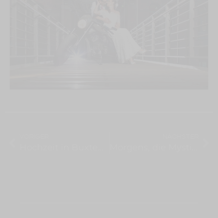
VORIGER
NÄCHSTER
Hochzeit in Buxtehude
Morgens, die Mystik des Lichts