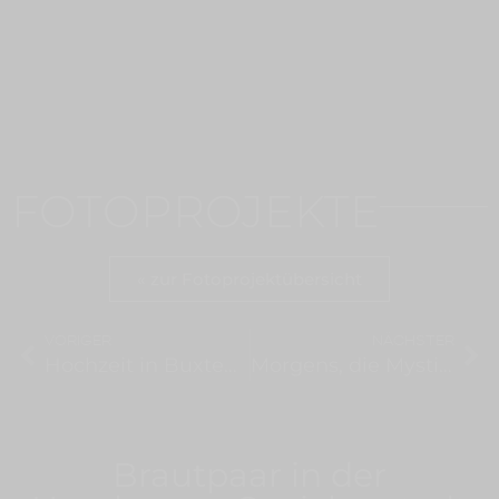
FOTOPROJEKTE
« zur Fotoprojektübersicht
VORIGER
NÄCHSTER
Hochzeit in Buxtehude
Morgens, die Mystik des Lichts
Brautpaar in der