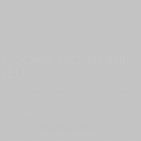
COOKIE-RICHTLINIE
(EU)
Diese Cookie-Richtlinie wurde zuletzt am 25. Juni 2026 aktualisiert
und gilt für Bürger und Einwohner mit ständigem Wohnsitz im
Europäischen Wirtschaftsraum und der Schweiz.
1. Einführung
Unsere Website,
https://daniela-ponath.de
(im folgenden: "Die
Website") verwendet Cookies und ähnliche Technologien (der
Einfachheit halber werden all diese unter "Cookies"