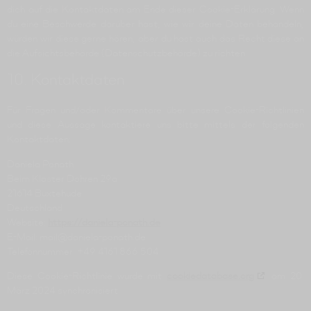
dich auf die Kontaktdaten am Ende dieser Cookie-Erklärung. Wenn
du eine Beschwerde darüber hast, wie wir deine Daten behandeln,
würden wir diese gerne hören, aber du hast auch das Recht diese an
die Aufsichtsbehörde (Datenschutzbehörde) zu richten.
10. Kontaktdaten
Für Fragen und/oder Kommentare über unsere Cookie-Richtlinien
und diese Aussage kontaktiere uns bitte mittels der folgenden
Kontaktdaten:
Daniela Ponath
Beim Kloster Dohren 29a
21614 Buxtehude
Deutschland
Website:
https://daniela-ponath.de
E-Mail:
mail@
daniela-ponath.de
Telefonnummer: +49 4161 866 504
Diese Cookie-Richtlinie wurde mit
cookiedatabase.org
am 20.
März 2024 synchronisiert.