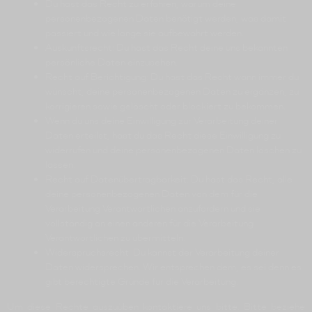
Du hast das Recht zu erfahren, warum deine
personenbezogenen Daten benötigt werden, was damit
passiert und wie lange sie aufbewahrt werden.
Auskunftsrecht: Du hast das Recht deine uns bekannten
persönliche Daten einzusehen.
Recht auf Berichtigung: Du hast das Recht wann immer du
wünscht, deine personenbezogenen Daten zu ergänzen, zu
korrigieren sowie gelöscht oder blockiert zu bekommen.
Wenn du uns deine Einwilligung zur Verarbeitung deiner
Daten erteilst, hast du das Recht diese Einwilligung zu
widerrufen und deine personenbezogenen Daten löschen zu
lassen.
Recht auf Datenübertragbarkeit: Du hast das Recht, alle
deine personenbezogenen Daten von dem für die
Verarbeitung Verantwortlichen anzufordern und sie
vollständig an einen anderen für die Verarbeitung
Verantwortlichen zu übermitteln.
Widerspruchsrecht: Du kannst der Verarbeitung deiner
Daten widersprechen. Wir entsprechen dem, es sei denn es
gibt berechtigte Gründe für die Verarbeitung.
Um diese Rechte auszuüben kontaktiere uns bitte. Bitte beziehe