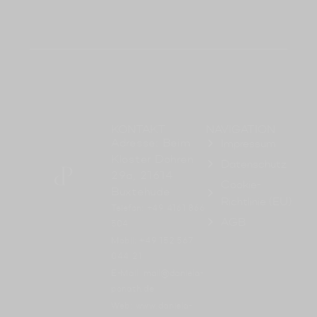
KONTAKT
NAVIGATION
Adresse: Beim
Impressum
Kloster Dohren
Datenschutz
29a, 21614
Cookie-
Buxtehude
Richtlinie (EU)
Telefon: +49 4161 866
AGB
504
Mobil: +49 152 567
044 21
E-Mail: mail@daniela-
ponath.de
Web: www.daniela-