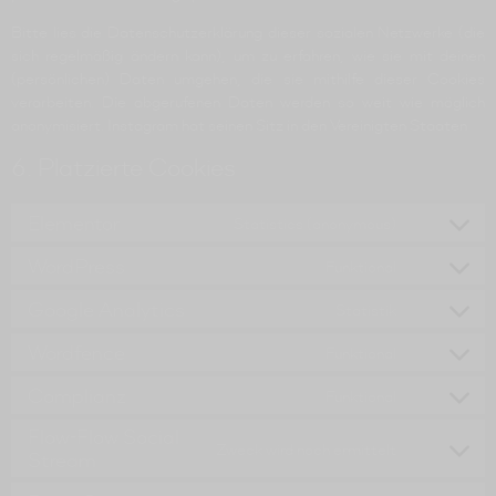
Bitte lies die Datenschutzerklärung dieser sozialen Netzwerke (die
sich regelmäßig ändern kann), um zu erfahren, wie sie mit deinen
(persönlichen) Daten umgehen, die sie mithilfe dieser Cookies
verarbeiten. Die abgerufenen Daten werden so weit wie möglich
anonymisiert. Instagram hat seinen Sitz in den Vereinigten Staaten
6. Platzierte Cookies
Elementor
Statistics (anonymous)
WordPress
Funktional
Google Analytics
Statistik
Wordfence
Funktional
Complianz
Funktional
Flow-Flow Social
Zweck wird noch ermittelt
Stream