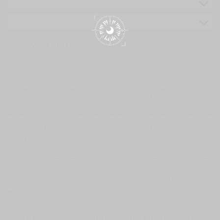
Burst Statistics
Statistics (anonymous)
Sonstiges
Zweck wird noch ermittelt
7. Einwilligung
Wenn du unsere Website das erste Mal besuchst, zeigen wir dir ein
Pop-Up mit einer Erklärung über Cookies. Sobald du auf
„Einstellungen speichern“ klickst, gibst du uns deine Einwilligung alle
von dir gewählten Kategorien von Cookies und Plugins wie in dieser
Cookie-Erklärung beschrieben zu verwenden. Du kannst die
Verwendung von Cookies über deinen Browser deaktivieren, aber
bitte beachte, dass unsere Website dann unter Umständen nicht
richtig funktioniert.
7.1 Verwalte deine Einwilligungseinstellungen
Du hast die Cookie-Richtlinie ohne Javascript-Unterstützung
geladen. Unter AMP kannst du den Button zum Zustimmen der
Einwilligung unten auf der Seite verwenden.
8. Aktivierung/Deaktivierung und Löschen