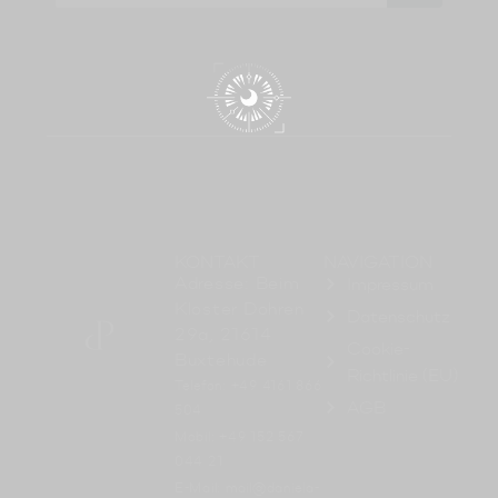
KONTAKT
NAVIGATION
Adresse: Beim
Impressum
Kloster Dohren
Datenschutz
29a, 21614
Cookie-
Buxtehude
Richtlinie (EU)
Telefon: +49 4161 866
AGB
504
Mobil: +49 152 567
044 21
E-Mail: mail@daniela-