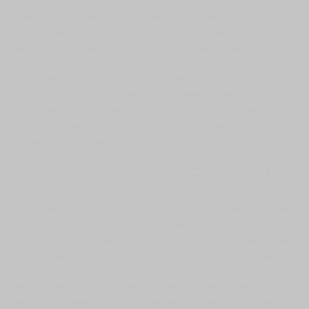
Wenn ich jedes Jahr meine wundervollen Töchter
fotografiere, ihre Entwicklung und ihren Wachstum
beobachte, werde ich ganz rührselig, demütig und
gleichzeitig sehr dankbar. Mit jedem Foto, das ich mache
wird mir klar, dass ich etwas aufgebe, abgebe und auch
gleichzeitig etwas bekomme. Ich wünsche mir sehr, dass
ich die oben zitierten Worte in jedem Augenblick
beherzige, sie lerne Stück für Stück loszulassen, ihre
eigenen Erfahrungen machen zu lassen, mich mit meiner
vorhandenen Kraft immer weniger der Führung und dafür
mehr der Gelassenheit, Reife und Weisheit hingebe.
Eine Zeitlang dachte ich, dass das Älterwerden mehr
Nachteile als Vorteile hat, doch heute weiß ich, dass das
gar stimmt. Vielmehr ist es wichtig sich im Leben immer
weiterzuentwickeln, Dinge loszulassen, dafür andere zu
bekommen und vor allem immer zu versuchen bei sich
selbst zu bleiben und nicht bei den anderen, denn die gibt