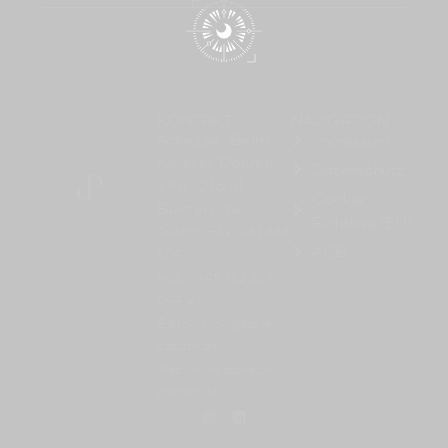
KONTAKT
NAVIGATION
Adresse: Beim
Impressum
Kloster Dohren
Datenschutz
29a, 21614
Cookie-
Buxtehude
Richtlinie (EU)
Telefon: +49 4161 866
AGB
504
Mobil: +49 152 567
044 21
E-Mail: mail@daniela-
ponath.de
Web: www.daniela-
ponath.de