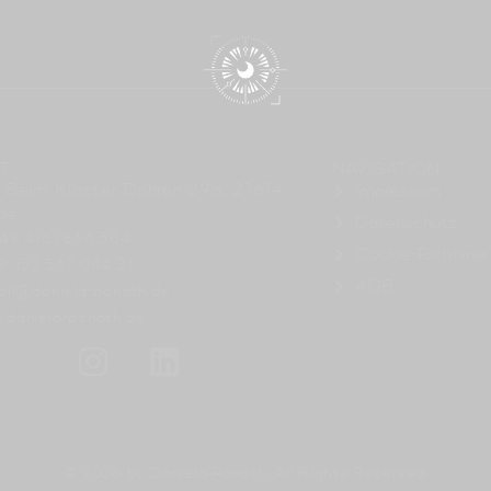
T
NAVIGATION
 Beim Kloster Dohren 29a, 21614
Impressum
de
Datenschutz
+49 4161 866 504
Cookie-Richtlinie
49 152 567 044 21
AGB
ail@daniela-ponath.de
.daniela-ponath.de
© 2026 by Daniela Ponath. All Rights Reserved