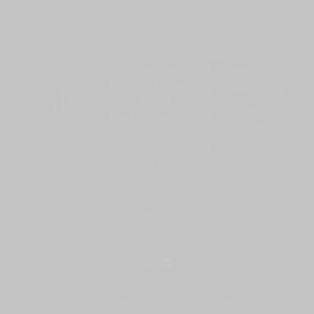
KONTAKT
NAVIGATION
Adresse: Beim
Impressum
Kloster Dohren
Datenschutz
29a, 21614
Cookie-
Buxtehude
Richtlinie (EU)
Telefon: +49 4161 866
AGB
504
Mobil: +49 152 567
044 21
E-Mail: mail@daniela-
ponath.de
Web: www.daniela-
ponath.de
© 2026 by Daniela Ponath. All Rights Reserved