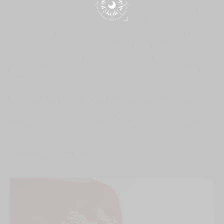
wichtig. Denn nur, wenn mich meine Kunden mögen bzw.
sympathisch finden, können sie sich öffnen und mir damit
die Gelegenheit geben sympathische Fotos von ihnen zu
machen. Wie du weißt, arbeite ich eher mit der „Spiegel-
Methode“ (den Begriff habe ich gerade erfunden :-)), „du
bekommst, was du gibst“. Schenke ich Sympathie und
Offenheit, habe ich auch die Chance diese zu erhalten.
Mh, der Begriff „Spiegel-Methode“ gefällt mir sehr. Ich
liebe sowieso alles mit Spiegelungen und Reflexionen,
immer schon und das nicht nur oberflächlich, sondern vor
allem in der Tiefe.
Wie gefällt dir der Begriff?