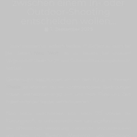
zwischen einem In- oder
Outdoor-Shooting
entscheiden wollen…
1. September 2025
…dann machen wir einfach beides :-). So war es auch bei
der lieben
Nina Wolf
, da wir bereits bei unserem
Vorgespräch Ideen für In- und Outdoorfotos ausgetauscht
hatten.
Gemeinsam beschlossen wir mit den Fotos in meinem
Studio
zu starten, da wir kontrollierbarere Bedingungen
haben, wetterunabhängig sind und mehr Ruhe und Zeit
haben einander besser kennenzulernen.
Nina hatte beschlossen sich, nach 20 Jahren als
Führungskraft in unterschiedlichen Leitungsfunktionen in
der öffentlichen Verwaltung, nochmals umzuorientieren
und sich im Bereich Mentoring und Coaching