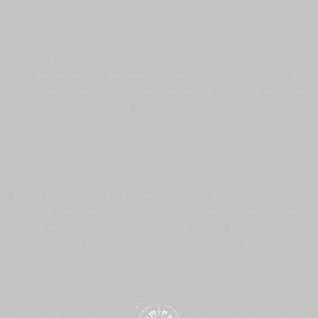
selbstständig zu machen.
Sie mit professionellen und individuellen Fotos zu
begleiten, hat mir besonders viel Freude bereitet. Genau
das bedeutet mir, bei meiner Arbeit als Fotografin, so viel.
Wir führten sehr persönliche Gespräche, wodurch etwaige
Unsicherheiten schnell abgebaut wurden und Nina sich
immer wohler fühlte. Spielerisch setzten wir die Ideen mit
den von ihr mitgebrachten Accessoires um und die Zeit
verging wie im Flug. Für das Outdoor-Shooting, ein paar
Wochen später, war der Grundstein gelegt und durch das
bereits aufgebaute Vertrauen dauerte es nicht lange und
ich fing die gewünschten Fotos mit der Kamera schnell
ein. Einmal mehr bestätigt mich diese Erfahrung, wie
wichtig mir das Verhältnis zwischen meinen Kunden und
mir ist. Vor kurzem habe ich bei einem Fotografenkollegen
gelesen, dass es für ihn nicht wichtig ist, ob seine Kunden
ihn sympathisch finden oder nicht. Ich habe mich über die
Äußerung sehr gewundert, denn für mich ist das sehr