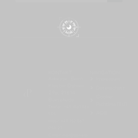
KONTAKT
NAVIGATION
Adresse: Beim
Impressum
Kloster Dohren
Datenschutz
29a, 21614
Cookie-
Buxtehude
Richtlinie (EU)
Telefon: +49 4161 866
AGB
504
Mobil: +49 152 567
044 21
E-Mail: mail@daniela-