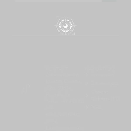
KONTAKT
NAVIGATION
Adresse: Beim
Impressum
Kloster Dohren
Datenschutz
29a, 21614
Cookie-
Buxtehude
Richtlinie (EU)
Telefon: +49 4161 866
AGB
504
Mobil: +49 152 567
044 21
E-Mail: mail@daniela-