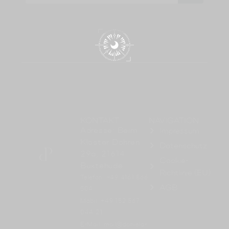
KONTAKT
NAVIGATION
Adresse: Beim
Impressum
Kloster Dohren
Datenschutz
29a, 21614
Cookie-
Buxtehude
Richtlinie (EU)
Telefon: +49 4161 866
AGB
504
Mobil: +49 152 567
044 21
E-Mail: mail@daniela-