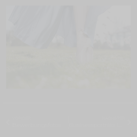
VORIGER
NÄCHSTER
Bewerbungsfotos
Businessporträts in der Speicherstadt