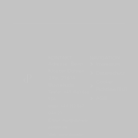
KONTAKT
NAVIGATION
Adresse: Beim
Impressum
Kloster Dohren
Datenschutz
29a, 21614
Cookie-
Buxtehude
Richtlinie (EU)
Telefon: +49 4161 866
AGB
504
Mobil: +49 152 567
044 21
E-Mail: mail@daniela-
ponath.de
Web: www.daniela-