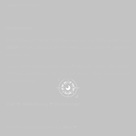
neues zu finden.
Dankbarkeit.
Empfinde ich immer häufiger, weil sie die Schwester vom
Glück
ist und mich daran erinnert, dass jeder Augenblick
kostbar ist.
Ganz tiefe Dankbarkeit, empfinde ich, wenn ich unsere
Töchter anschaue, da sie für mich alles miteinander
verschmelzen
Zeit
❤
Veränderung
❤
Dankbarkeit
In tiefer Verbundenheit &
Liebe
❤