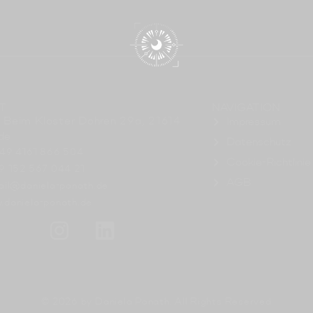
T
NAVIGATION
 Beim Kloster Dohren 29a, 21614
Impressum
de
Datenschutz
+49 4161 866 504
Cookie-Richtlinie
49 152 567 044 21
AGB
ail@daniela-ponath.de
.daniela-ponath.de
© 2026 by Daniela Ponath. All Rights Reserved